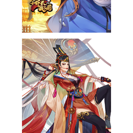
小虾米战三国
亲历三国，逐鹿群雄！